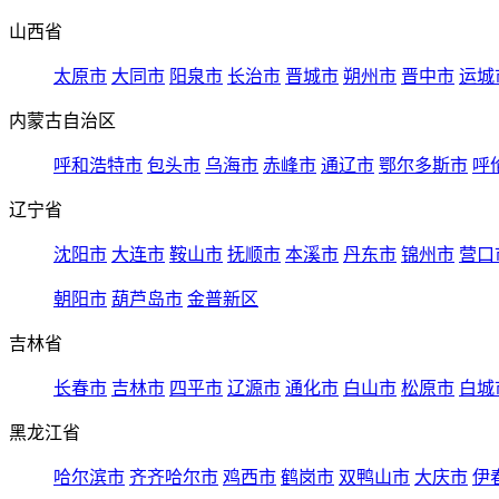
山西省
太原市
大同市
阳泉市
长治市
晋城市
朔州市
晋中市
运城
内蒙古自治区
呼和浩特市
包头市
乌海市
赤峰市
通辽市
鄂尔多斯市
呼
辽宁省
沈阳市
大连市
鞍山市
抚顺市
本溪市
丹东市
锦州市
营口
朝阳市
葫芦岛市
金普新区
吉林省
长春市
吉林市
四平市
辽源市
通化市
白山市
松原市
白城
黑龙江省
哈尔滨市
齐齐哈尔市
鸡西市
鹤岗市
双鸭山市
大庆市
伊