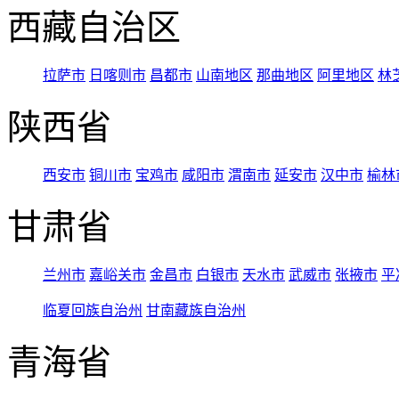
西藏自治区
拉萨市
日喀则市
昌都市
山南地区
那曲地区
阿里地区
林
陕西省
西安市
铜川市
宝鸡市
咸阳市
渭南市
延安市
汉中市
榆林
甘肃省
兰州市
嘉峪关市
金昌市
白银市
天水市
武威市
张掖市
平
临夏回族自治州
甘南藏族自治州
青海省