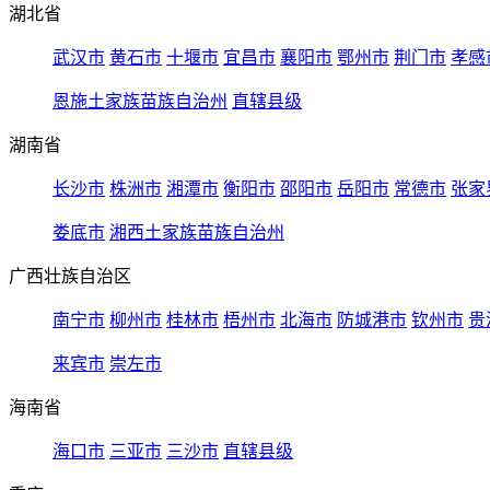
湖北省
武汉市
黄石市
十堰市
宜昌市
襄阳市
鄂州市
荆门市
孝感
恩施土家族苗族自治州
直辖县级
湖南省
长沙市
株洲市
湘潭市
衡阳市
邵阳市
岳阳市
常德市
张家
娄底市
湘西土家族苗族自治州
广西壮族自治区
南宁市
柳州市
桂林市
梧州市
北海市
防城港市
钦州市
贵
来宾市
崇左市
海南省
海口市
三亚市
三沙市
直辖县级