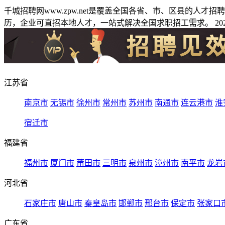
千城招聘网www.zpw.net是覆盖全国各省、市、区县的人
历，企业可直招本地人才，一站式解决全国求职招工需求。 2026
江苏省
南京市
无锡市
徐州市
常州市
苏州市
南通市
连云港市
淮
宿迁市
福建省
福州市
厦门市
莆田市
三明市
泉州市
漳州市
南平市
龙岩
河北省
石家庄市
唐山市
秦皇岛市
邯郸市
邢台市
保定市
张家口
广东省