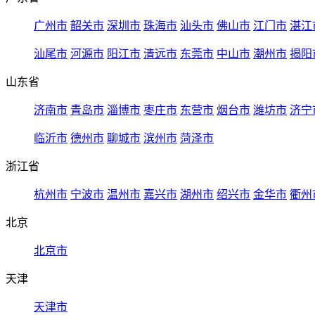
广州市
韶关市
深圳市
珠海市
汕头市
佛山市
江门市
湛江
汕尾市
河源市
阳江市
清远市
东莞市
中山市
潮州市
揭阳
山东省
济南市
青岛市
淄博市
枣庄市
东营市
烟台市
潍坊市
济宁
临沂市
德州市
聊城市
滨州市
菏泽市
浙江省
杭州市
宁波市
温州市
嘉兴市
湖州市
绍兴市
金华市
衢州
北京
北京市
天津
天津市