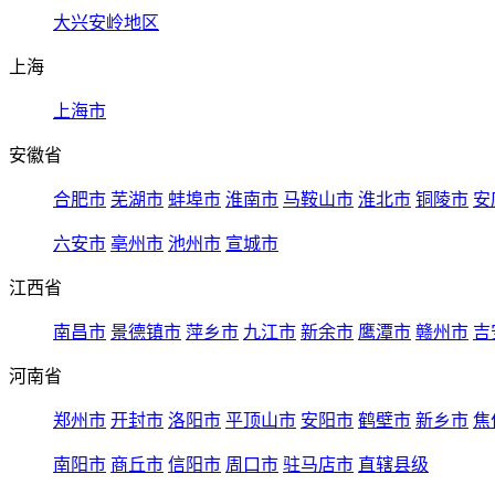
大兴安岭地区
上海
上海市
安徽省
合肥市
芜湖市
蚌埠市
淮南市
马鞍山市
淮北市
铜陵市
安
六安市
亳州市
池州市
宣城市
江西省
南昌市
景德镇市
萍乡市
九江市
新余市
鹰潭市
赣州市
吉
河南省
郑州市
开封市
洛阳市
平顶山市
安阳市
鹤壁市
新乡市
焦
南阳市
商丘市
信阳市
周口市
驻马店市
直辖县级