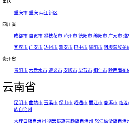
重庆
重庆市
重庆
两江新区
四川省
成都市
自贡市
攀枝花市
泸州市
德阳市
绵阳市
广元市
遂
宜宾市
广安市
达州市
雅安市
巴中市
资阳市
阿坝藏族羌
贵州省
贵阳市
六盘水市
遵义市
安顺市
毕节市
铜仁市
黔西南布
云南省
昆明市
曲靖市
玉溪市
保山市
昭通市
丽江市
普洱市
临沧
族自治州
大理白族自治州
德宏傣族景颇族自治州
怒江傈僳族自治