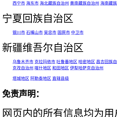
西宁市
海东市
海北藏族自治州
黄南藏族自治州
海南藏族
宁夏回族自治区
银川市
石嘴山市
吴忠市
固原市
中卫市
新疆维吾尔自治区
乌鲁木齐市
克拉玛依市
吐鲁番地区
哈密地区
昌吉回族自
克孜自治州
喀什地区
和田地区
伊犁哈萨克自治州
塔城地区
阿勒泰地区
直辖县级
免责声明：
网页内的所有信息均为用