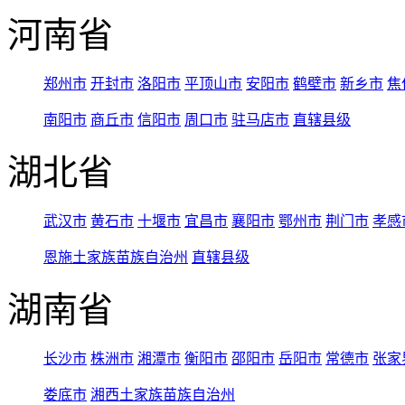
河南省
郑州市
开封市
洛阳市
平顶山市
安阳市
鹤壁市
新乡市
焦
南阳市
商丘市
信阳市
周口市
驻马店市
直辖县级
湖北省
武汉市
黄石市
十堰市
宜昌市
襄阳市
鄂州市
荆门市
孝感
恩施土家族苗族自治州
直辖县级
湖南省
长沙市
株洲市
湘潭市
衡阳市
邵阳市
岳阳市
常德市
张家
娄底市
湘西土家族苗族自治州