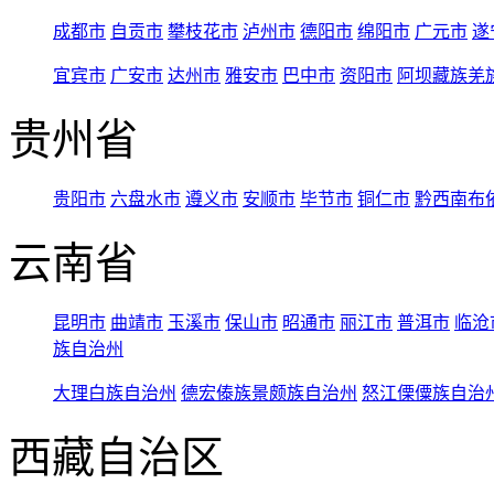
成都市
自贡市
攀枝花市
泸州市
德阳市
绵阳市
广元市
遂
宜宾市
广安市
达州市
雅安市
巴中市
资阳市
阿坝藏族羌
贵州省
贵阳市
六盘水市
遵义市
安顺市
毕节市
铜仁市
黔西南布
云南省
昆明市
曲靖市
玉溪市
保山市
昭通市
丽江市
普洱市
临沧
族自治州
大理白族自治州
德宏傣族景颇族自治州
怒江傈僳族自治
西藏自治区