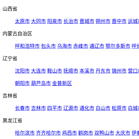
山西省
太原市
大同市
阳泉市
长治市
晋城市
朔州市
晋中市
运城
内蒙古自治区
呼和浩特市
包头市
乌海市
赤峰市
通辽市
鄂尔多斯市
呼
辽宁省
沈阳市
大连市
鞍山市
抚顺市
本溪市
丹东市
锦州市
营口
朝阳市
葫芦岛市
金普新区
吉林省
长春市
吉林市
四平市
辽源市
通化市
白山市
松原市
白城
黑龙江省
哈尔滨市
齐齐哈尔市
鸡西市
鹤岗市
双鸭山市
大庆市
伊