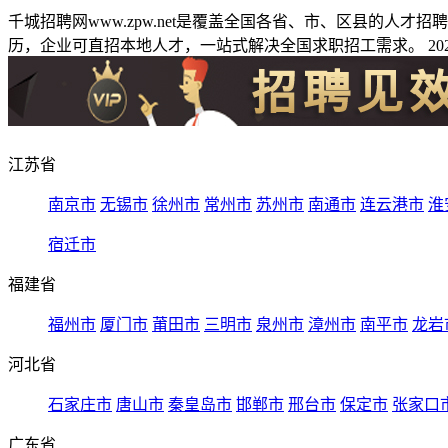
千城招聘网www.zpw.net是覆盖全国各省、市、区县的人
历，企业可直招本地人才，一站式解决全国求职招工需求。 2026
江苏省
南京市
无锡市
徐州市
常州市
苏州市
南通市
连云港市
淮
宿迁市
福建省
福州市
厦门市
莆田市
三明市
泉州市
漳州市
南平市
龙岩
河北省
石家庄市
唐山市
秦皇岛市
邯郸市
邢台市
保定市
张家口
广东省