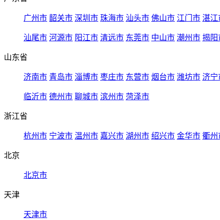
广州市
韶关市
深圳市
珠海市
汕头市
佛山市
江门市
湛江
汕尾市
河源市
阳江市
清远市
东莞市
中山市
潮州市
揭阳
山东省
济南市
青岛市
淄博市
枣庄市
东营市
烟台市
潍坊市
济宁
临沂市
德州市
聊城市
滨州市
菏泽市
浙江省
杭州市
宁波市
温州市
嘉兴市
湖州市
绍兴市
金华市
衢州
北京
北京市
天津
天津市