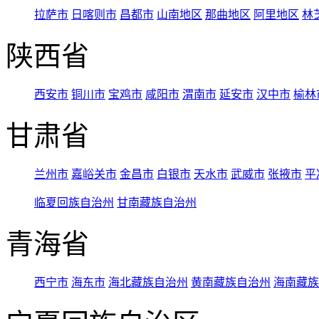
拉萨市
日喀则市
昌都市
山南地区
那曲地区
阿里地区
林
陕西省
西安市
铜川市
宝鸡市
咸阳市
渭南市
延安市
汉中市
榆林
甘肃省
兰州市
嘉峪关市
金昌市
白银市
天水市
武威市
张掖市
平
临夏回族自治州
甘南藏族自治州
青海省
西宁市
海东市
海北藏族自治州
黄南藏族自治州
海南藏族