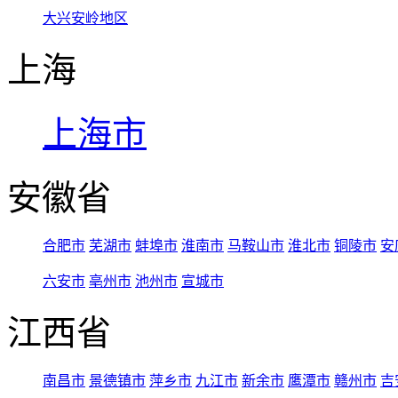
大兴安岭地区
上海
上海市
安徽省
合肥市
芜湖市
蚌埠市
淮南市
马鞍山市
淮北市
铜陵市
安
六安市
亳州市
池州市
宣城市
江西省
南昌市
景德镇市
萍乡市
九江市
新余市
鹰潭市
赣州市
吉